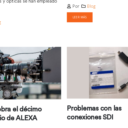
 y ópticas se han empleado
Por
Blog
LEER MÁS
g
Problemas con las
ebra el décimo
conexiones SDI
rio de ALEXA