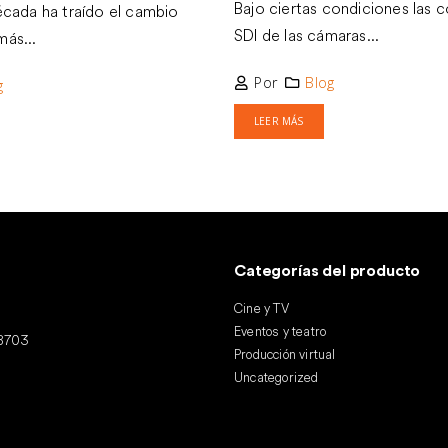
Bajo ciertas condiciones las 
écada ha traído el cambio
SDI de las cámaras...
ás...
Por
Blog
g
LEER MÁS
Categorías del producto
Cine y TV
Eventos y teatro
28703
Producción virtual
Uncategorized