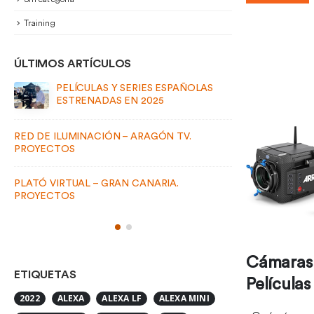
Training
ÚLTIMOS ARTÍCULOS
PELÍCULAS Y SERIES ESPAÑOLAS
PELÍ
ESTRENADAS EN 2024
ESTR
RED DE ILUM
PROYECTOS
ETIQUETAS
PLATÓ VIRTU
PROYECTOS
2022
ALEXA
ALEXA LF
ALEXA MINI
ALEXA MINI LF
ALEXA SXT
ARRI
ARRI PCA
ARRI SDI ISOLATOR CABLE
Cámaras 
BLACK PEARL BP2V2
Películas
CAMERA SUPPORT SYTEMS
CARTONI
CONEXIONES SDI