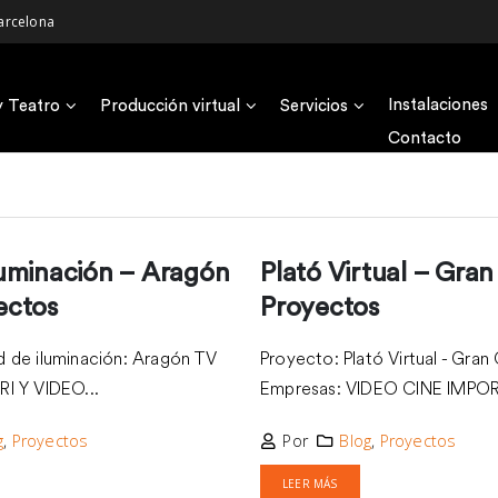
arcelona
Instalaciones
y Teatro
Producción virtual
Servicios
Contacto
luminación – Aragón
Plató Virtual – Gran
ectos
Proyectos
d de iluminación: Aragón TV
Proyecto: Plató Virtual - Gran
I Y VIDEO...
Empresas: VIDEO CINE IMPORT
g
,
Proyectos
Por
Blog
,
Proyectos
LEER MÁS