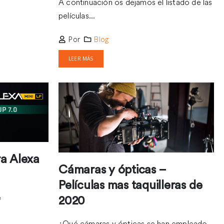
A continuación os dejamos el listado de las
películas...
Por
Blog
LEER MÁS
AS
a Alexa
Cámaras y ópticas –
Películas mas taquilleras de
e
2020
¿Qué cámaras y ópticas se han empleado