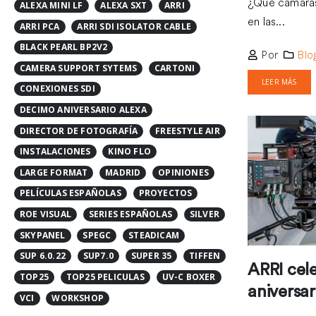
¿Qué cámaras
DECIMO ANIVERSARIO ALEXA
en las...
DIRECTOR DE FOTOGRAFÍA
FREESTYLE AIR
Por
Blo
INSTALACIONES
KINO FLO
LARGE FORMAT
MADRID
OPINIONES
LEER MÁS
PELÍCULAS ESPAÑOLAS
PROYECTOS
ROE VISUAL
SERIES ESPAÑOLAS
SILVER
SKYPANEL
SPEGC
STEADICAM
SUP 6.0.22
SUP7.0
SUPER 35
TIFFEN
TOP25
TOP25 PELICULAS
UV-C BOXER
VCI
WORKSHOP
ARRI cel
aniversa