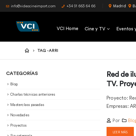
Madrid
B
info@videocineimport.com
+34 91 663 64 66
VCI Home
Cine y TV
Eventos 
TAG -
ARRI
CATEGORÍAS
Red de i
TV. Proy
Blog
Charlas técnicas anteriores
Proyecto: Re
Masterclass pasadas
Empresas: ARR
Novedades
Por
Blo
Proyectos
LEER MÁS
Sin categoría