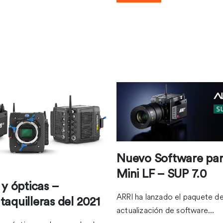
CULAS Y SERIES ESPAÑOLAS
PELÍCULAS Y SERIES ESPAÑOL
ENADAS EN 2025
ESTRENADAS EN 2024
INACIÓN – ARAGÓN TV.
AL – GRAN CANARIA.
Nuevo Software par
Mini LF – SUP 7.0
y ópticas –
ARRI ha lanzado el paquete d
 taquilleras del 2021
actualización de software...