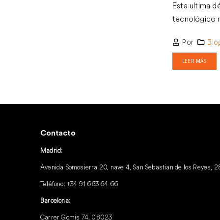
Esta ultima d
tecnológico m
Por
Blo
LEER MÁS
Contacto
Madrid:
Avenida Somosierra 20, nave 4, San Sebastian de los Reyes, 
Teléfono:
+34 91 663 64 66
Barcelona:
Carrer Gomis 74, 08023