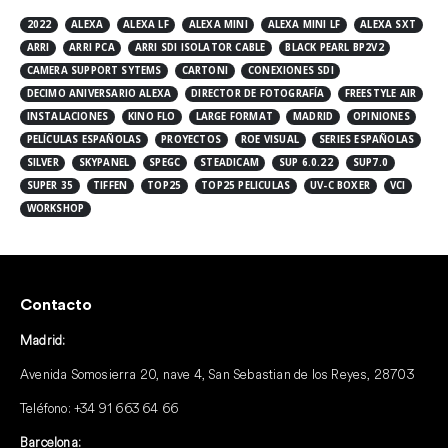
2022
ALEXA
ALEXA LF
ALEXA MINI
ALEXA MINI LF
ALEXA SXT
ARRI
ARRI PCA
ARRI SDI ISOLATOR CABLE
BLACK PEARL BP2V2
CAMERA SUPPORT SYTEMS
CARTONI
CONEXIONES SDI
DECIMO ANIVERSARIO ALEXA
DIRECTOR DE FOTOGRAFÍA
FREESTYLE AIR
INSTALACIONES
KINO FLO
LARGE FORMAT
MADRID
OPINIONES
PELÍCULAS ESPAÑOLAS
PROYECTOS
ROE VISUAL
SERIES ESPAÑOLAS
SILVER
SKYPANEL
SPEGC
STEADICAM
SUP 6.0.22
SUP7.0
SUPER 35
TIFFEN
TOP25
TOP25 PELICULAS
UV-C BOXER
VCI
WORKSHOP
Contacto
Madrid:
Avenida Somosierra 20, nave 4, San Sebastian de los Reyes, 28703
Teléfono:
+34 91 663 64 66
Barcelona: