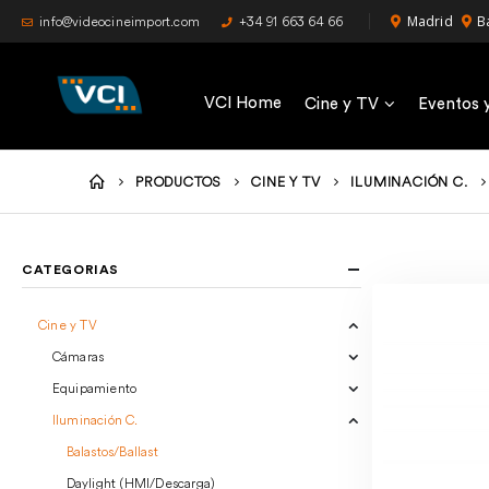
Madrid
B
info@videocineimport.com
+34 91 663 64 66
VCI Home
Cine y TV
Eventos 
PRODUCTOS
CINE Y TV
ILUMINACIÓN C.
CATEGORIAS
Cine y TV
Cámaras
Equipamiento
Iluminación C.
Balastos/Ballast
Daylight (HMI/Descarga)