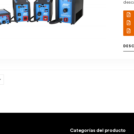
desca
ARRI.
hasta
recon
el te
una e
DES
mante
indic
impe
Categorías del producto