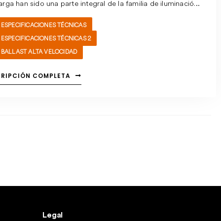
rga han sido una parte integral de la familia de iluminación
 En el transcurso de ese tiempo, la gama se ha desarrollado
ESPECIFICACIONES TÉCNICAS
 tener los componentes fiables, robustos y eficientes
ESPECIFICACIONES TÉCNICAS 2
ocidos hoy en día como el estándar de la industria del cine,
BALLAST ALTA VELOCIDAD
atro y los eventos. La gama de balastos ARRI cuenta con
lectrónica de última generación y ofrece un fácil
CRIPCIÓN COMPLETA
nimiento, detección automática de fallos y amplios
adores de estado, junto con una fiabilidad y seguridad
cables.
Legal