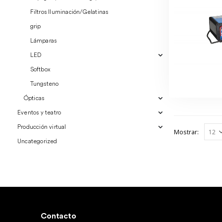
Filtros Iluminación/Gelatinas
grip
Lámparas
LED
Softbox
Tungsteno
Ópticas
Eventos y teatro
Producción virtual
Mostrar:
Uncategorized
Contacto