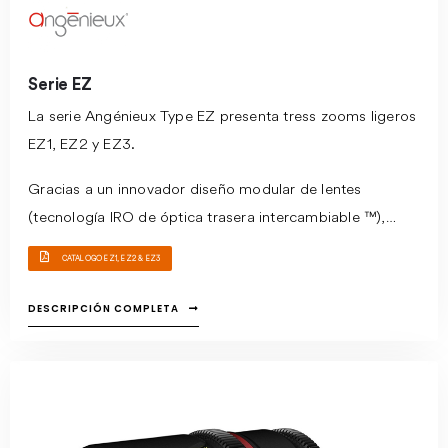
Serie EZ
La serie Angénieux Type EZ presenta tress zooms ligeros
EZ1, EZ2 y EZ3.
Gracias a un innovador diseño modular de lentes
(tecnología IRO de óptica trasera intercambiable ™),
ambas lentes permiten intercambiar el grupo de lentes
CATALOGO EZ1, EZ2 & EZ3
traseras entre S35 mm (diagonal de imagen de hasta 30
mm) y formato FF / VistaVision (diagonal de imagen de
DESCRIPCIÓN COMPLETA
hasta 46 mm).