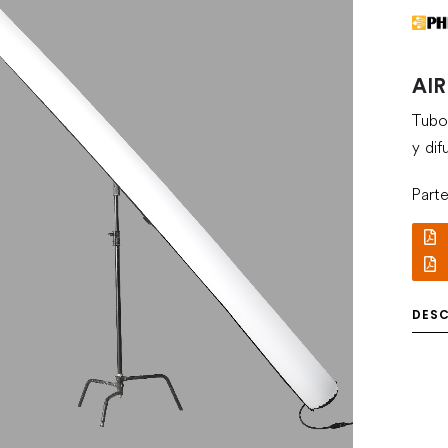
AIR
Tubo 
y dif
Part
DES