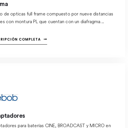
tma
o de opticas full frame compuesto por nueve distancias
les con montura PL que cuentan con un diafragma
tante de T1.5 – T22, cominando la estética clásica con la
niería moderna, al tiempo que proporciona la precisión
CRIPCIÓN COMPLETA
ica necesaria para la cinematografía contemporánea.
ptadores
tadores para baterías CINE, BROADCAST y MICRO en