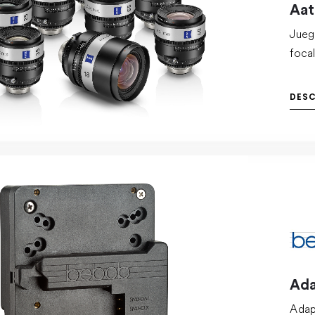
Aa
Jueg
foca
cons
inge
DES
técn
Ada
Adap