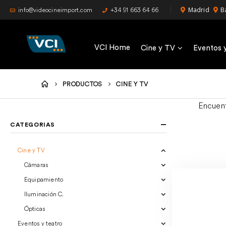
Madrid
B
info@videocineimport.com
+34 91 663 64 66
VCI Home
Cine y TV
Eventos 
PRODUCTOS
CINE Y TV
Encuent
CATEGORIAS
Cine y TV
Cámaras
Equipamiento
Iluminación C.
Ópticas
Eventos y teatro