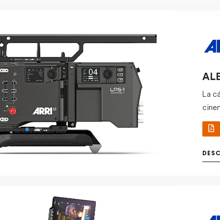
ALE
La c
cine
y nat
DES