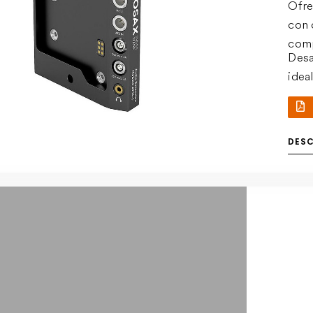
Ofre
con 
comp
Desa
idea
dire
DES