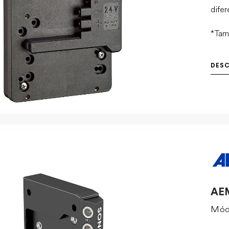
dife
*Tam
DES
AE
Módu