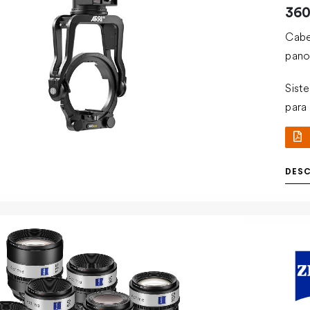
360
Cabe
panor
Sist
para
oper
DES