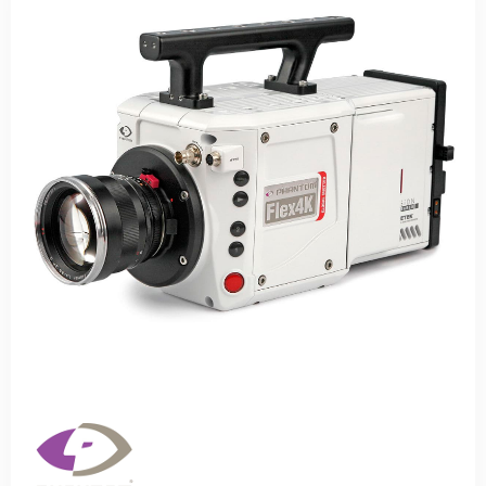
cinematográfico establecido por ARRI, combinado
con la eficiencia de un sistema de transmisión en vivo.
Los clientes pueden grabar en cámara para la
postproducción, el acabado o los efectos de cámara
lenta, mientras que simultáneamente transmiten
señales HD o UHD en vivo a una instalación broadcast,
pantallas de escenario o un canal de medios sociales
utilizando entornos de producción estándar como OB
vans o estudios.