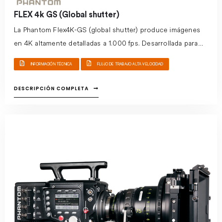
FLEX 4k GS (Global shutter)
La Phantom Flex4K-GS (global shutter) produce imágenes
en 4K altamente detalladas a 1.000 fps. Desarrollada para
aplicaciones de investigación científica para ofrecer
INFORMACIÓN TÉCNICA
FLUJO DE TRABAJO ALTA VELOCIDAD
imágenes de resolución 4K sin distorsión. El sistema de
grabación de discos CineMag mejoran las capacidades de
DESCRIPCIÓN COMPLETA
flujo de trabajo. O
frece imágenes 4K de alta resolución y
bajo nivel de ruido en formato super 35 mm. Las imágenes
de tamaño completo se capturan a 9,4 Gpx en el formato
de archivo Cine Raw. Hasta 1.000 fps en 4K, las imágenes
son compatibles con las principales aplicaciones de
gradación de color y edición de video, soportando los
estándares de ratios de imagen con la sincronización de
sonido.