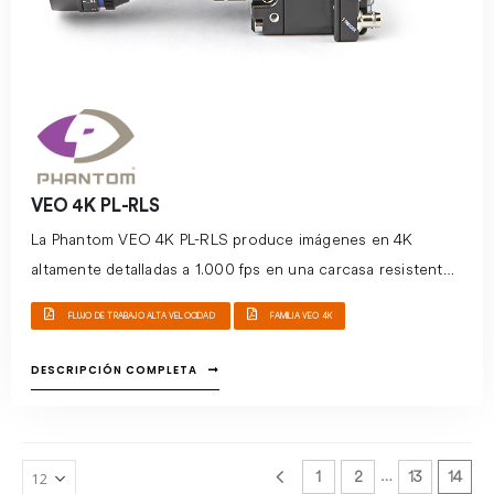
VEO 4K PL-RLS
La Phantom VEO 4K PL-RLS produce imágenes en 4K
altamente detalladas a 1.000 fps en una carcasa resistente
y compacta. Permite la grabación en tarjetas CFast 2.0 y las
FLUJO DE TRABAJO ALTA VELOCIDAD
FAMILIA VEO 4K
conexiones necesarias para satisfacer las necesidades de
producción.
La Phantom VEO 4K PL-RLS lleva los altos
DESCRIPCIÓN COMPLETA
estándares de imagen de la Phantom Flex 4K con cuerpo
resistente y portátil. El cuerpo compacto aumenta la
flexibilidad de uso como brazos robóticos y vuelo con
…
1
2
13
14
drones.
Las imágenes de 35 mm detalladas, en alta