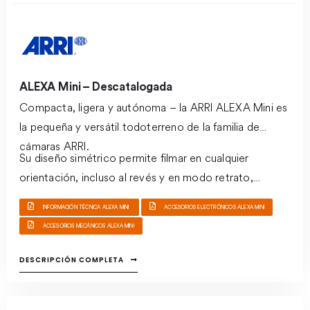
ALEXA Mini – Descatalogada
Compacta, ligera y autónoma – la ARRI ALEXA Mini es
la pequeña y versátil todoterreno de la familia de
cámaras ARRI.
Su diseño simétrico permite filmar en cualquier
orientación, incluso al revés y en modo retrato,
mientras que los múltiples puntos de accesorios
INFORMACIÓN TÉCNICA ALEXA MINI
ACCESORIOS ELECTRÓNICOS ALEXA MINI
permiten soluciones de montaje muy creativas.
ACCESORIOS MECÁNICOS ALEXA MINI
Además, ALEXA Mini viene con una serie de monturas
de lentes intercambiables, que permiten el uso de
DESCRIPCIÓN COMPLETA
video B4, lentes de montura EF, o incluso con las ARRI
Signature Primes con la montura LPL para ALEXA Mini.