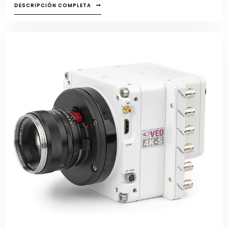
DESCRIPCIÓN COMPLETA
resolución y bajo nivel de ruido en formato super 35 mm.
Las imágenes de tamaño completo se capturan a 9,4 Gpx
en el formato de archivo Cine Raw. Hasta 1.000 fps en 4K,
las imágenes son compatibles con las principales
aplicaciones de gradación de color y edición de vídeo,
soportando los estándares de ratios de imagen con la
sincronización de sonido.