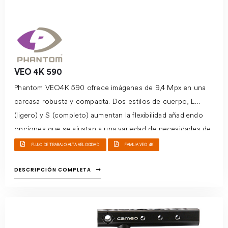
VEO 4K 590
Phantom VEO4K 590 ofrece imágenes de 9,4 Mpx en una
carcasa robusta y compacta. Dos estilos de cuerpo, L
(ligero) y S (completo) aumentan la flexibilidad añadiendo
opciones que se ajustan a una variedad de necesidades de
la industria.
El rendimiento de 5 Gpx ofrece imágenes de
FLUJO DE TRABAJO ALTA VELOCIDAD
FAMILIA VEO 4K
alta resolución y bajo ruido en un formato completo de 35
mm. Esto asegura que los profesionales puedan ver
DESCRIPCIÓN COMPLETA
detalles finos sin comprometer la velocidad y la función.