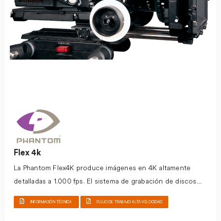
Flex 4k
La Phantom Flex4K produce imágenes en 4K altamente
detalladas a 1.000 fps. El sistema de grabación de discos
CineMag mejoran las capacidades de flujo de trabajo. Esta
INFORMACIÓN TÉCNICA
FLUJO DE TRABAJO ALTA VELOCIDAD
cámara ha sido diseñada específicamente para
profesionales de cine. O
frece imágenes 4K de alta