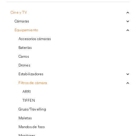
Cine y TV
Cámaras
Equipamiento
Accesorios cámaras
Baterías
Carros
Drones
Estabilizadores
Filtros de cámara
ARRI
TIFFEN
Gruas/Travelling
Maletas
Mandos de foco
Monitores