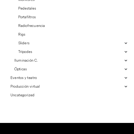
Pedestales
Portafiltros
Radiofrecuencia
Rigs
Sliders
Trípodes
Iluminación C.
Ópticas
Eventos y teatro
Producción virtual
Uncategorized