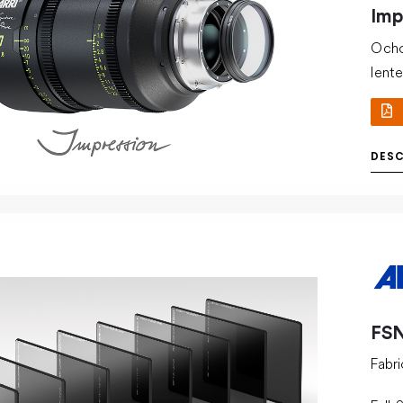
Imp
Ocho 
lente
nega
cara
una 
DES
exclu
FSN
Fabr