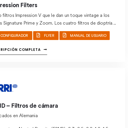
ression Filters
filtros Impression V que le dan un toque vintage a los
s Signature Prime y Zoom. Los cuatro filtros de dioptrías
tivos y cuatro positivos cambian progresivamente las
CONFIGURADOR
FLYER
MANUAL DE USUARIO
cterísticas de enfoque de la imagen, lo que permite crear
variedad de looks desafinados con un juego de lentes
CRIPCIÓN COMPLETA
sivos.
D – Filtros de cámara
icados en Alemania