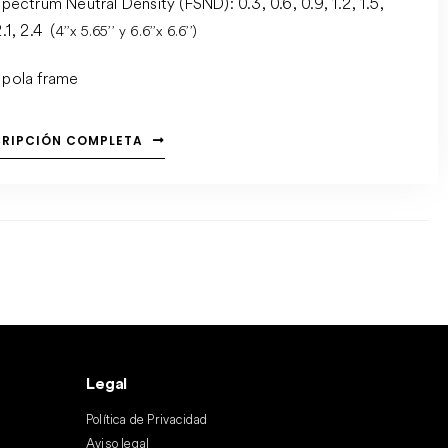
Spectrum Neutral Density (FSND): 0.3, 0.6, 0.9, 1.2, 1.5,
2.1, 2.4 (
4’’x 5.65’’ y 6.6’’x 6.6’’)
 pola frame
CRIPCIÓN COMPLETA
Legal
Política de Privacidad
Aviso legal