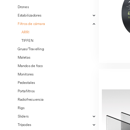
Drones
Estabilizadores
Filtros de cámara
ARRI
TIFFEN
Gruas/Travelling
Maletas
Mandos de foco
Monitores
Pedestales
Portafiltros
Radiofrecuencia
Rigs
Sliders
Trípodes