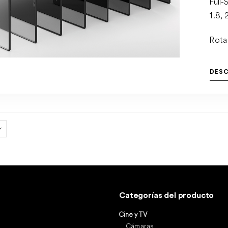
Full-
1.8, 
Rota
DES
Categorías del producto
Cine y TV
Cámaras