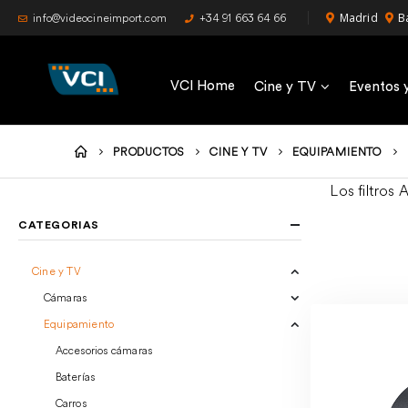
Madrid
B
info@videocineimport.com
+34 91 663 64 66
VCI Home
Cine y TV
Eventos 
PRODUCTOS
CINE Y TV
EQUIPAMIENTO
Los filtros
CATEGORIAS
Cine y TV
Cámaras
Equipamiento
Accesorios cámaras
Baterías
Carros