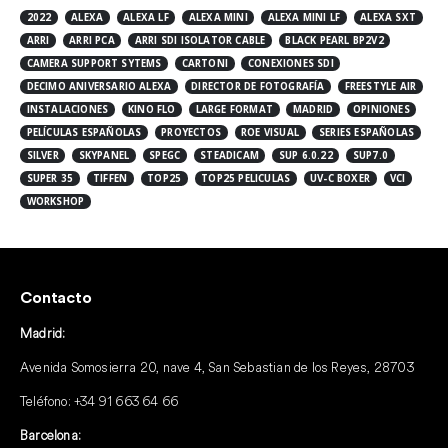
2022
ALEXA
ALEXA LF
ALEXA MINI
ALEXA MINI LF
ALEXA SXT
ARRI
ARRI PCA
ARRI SDI ISOLATOR CABLE
BLACK PEARL BP2V2
CAMERA SUPPORT SYTEMS
CARTONI
CONEXIONES SDI
DECIMO ANIVERSARIO ALEXA
DIRECTOR DE FOTOGRAFÍA
FREESTYLE AIR
INSTALACIONES
KINO FLO
LARGE FORMAT
MADRID
OPINIONES
PELÍCULAS ESPAÑOLAS
PROYECTOS
ROE VISUAL
SERIES ESPAÑOLAS
SILVER
SKYPANEL
SPEGC
STEADICAM
SUP 6.0.22
SUP7.0
SUPER 35
TIFFEN
TOP25
TOP25 PELICULAS
UV-C BOXER
VCI
WORKSHOP
Contacto
Madrid:
Avenida Somosierra 20, nave 4, San Sebastian de los Reyes, 28703
Teléfono:
+34 91 663 64 66
Barcelona: