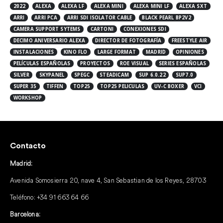
2022
ALEXA
ALEXA LF
ALEXA MINI
ALEXA MINI LF
ALEXA SXT
ARRI
ARRI PCA
ARRI SDI ISOLATOR CABLE
BLACK PEARL BP2V2
CAMERA SUPPORT SYTEMS
CARTONI
CONEXIONES SDI
DECIMO ANIVERSARIO ALEXA
DIRECTOR DE FOTOGRAFÍA
FREESTYLE AIR
INSTALACIONES
KINO FLO
LARGE FORMAT
MADRID
OPINIONES
PELÍCULAS ESPAÑOLAS
PROYECTOS
ROE VISUAL
SERIES ESPAÑOLAS
SILVER
SKYPANEL
SPEGC
STEADICAM
SUP 6.0.22
SUP7.0
SUPER 35
TIFFEN
TOP25
TOP25 PELICULAS
UV-C BOXER
VCI
WORKSHOP
Contacto
Madrid:
Avenida Somosierra 20, nave 4, San Sebastian de los Reyes, 28703
Teléfono:
+34 91 663 64 66
Barcelona: