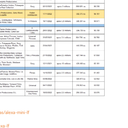
/alexa-mini-lf
xa-lf