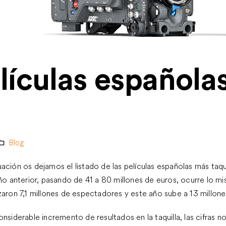
PELÍCULAS Y SERIES
PELÍCULAS Y SERIES ESPAÑOL
lículas española
ESPAÑOLAS ESTRENADAS EN
ESTRENADAS EN 2024
2025
LUMINACIÓN – ARAGÓN TV.
TOS
RTUAL – GRAN CANARIA.
Blog
TOS
ación os dejamos el listado de las películas españolas más taq
año anterior, pasando de 41 a 80 millones de euros, ocurre lo 
zaron 7,1 millones de espectadores y este año sube a 13 millone
onsiderable incremento de resultados en la taquilla, las cifras 