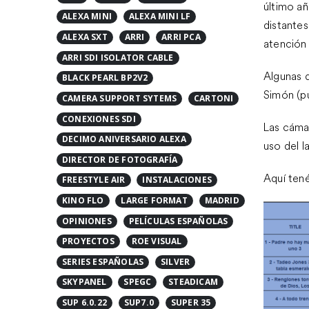
último añ
CONEXIONES SDI
distante
DECIMO ANIVERSARIO ALEXA
atención 
DIRECTOR DE FOTOGRAFÍA
FREESTYLE AIR
INSTALACIONES
Algunas d
Simón (pu
KINO FLO
LARGE FORMAT
MADRID
OPINIONES
PELÍCULAS ESPAÑOLAS
Las cáma
PROYECTOS
ROE VISUAL
uso del l
SERIES ESPAÑOLAS
SILVER
Aquí tené
SKYPANEL
SPEGC
STEADICAM
SUP 6.0.22
SUP7.0
SUPER 35
TIFFEN
TOP25
TOP25 PELICULAS
UV-C BOXER
VCI
WORKSHOP