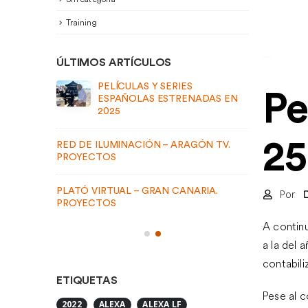
Training
ÚLTIMOS ARTÍCULOS
PELÍCULAS Y SERIES ESPAÑOLAS
Pe
DAS EN
ESTRENADAS EN 2024
25
N TV.
RED DE I
PROYEC
ETIQUETAS
IA.
PLATÓ VI
Por
2022
ALEXA
ALEXA LF
PROYEC
ALEXA MINI
ALEXA MINI LF
A continu
ALEXA SXT
ARRI
ARRI PCA
a la del 
ARRI SDI ISOLATOR CABLE
contabili
BLACK PEARL BP2V2
Pese al c
CAMERA SUPPORT SYTEMS
CARTONI