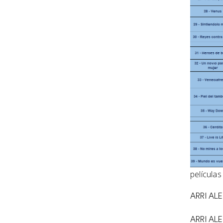
película
ARRI ALE
ARRI AL