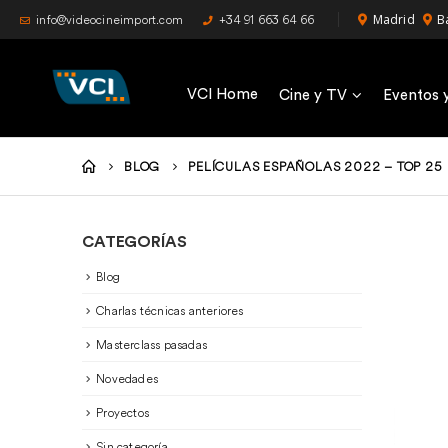
Madrid
B
info@videocineimport.com
+34 91 663 64 66
VCI Home
Cine y TV
Eventos 
BLOG
PELÍCULAS ESPAÑOLAS 2022 – TOP 25
CATEGORÍAS
Blog
Charlas técnicas anteriores
Masterclass pasadas
Novedades
Proyectos
Sin categoría