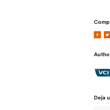
Compar
Autho
Deja 