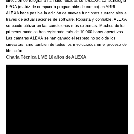
dirección de fotografía han sido rodadas con ALEXA.
La tecnología
FPGA (matriz de compuerta programable de campo) en ARRI
ALEXA hace posible la adición de nuevas funciones sustanciales a
través de actualizaciones de software.
Robusta y confiable, ALEXA
se puede utilizar en las condiciones más extremas. Muchos de los
primeros modelos han registrado más de 10,000 horas operativas.
Las cámaras ALEXA se han ganado el respeto no solo de los
cineastas, sino también de todos los involucrados en el proceso de
filmación.
Charla Técnica LIVE 10 años de ALEXA