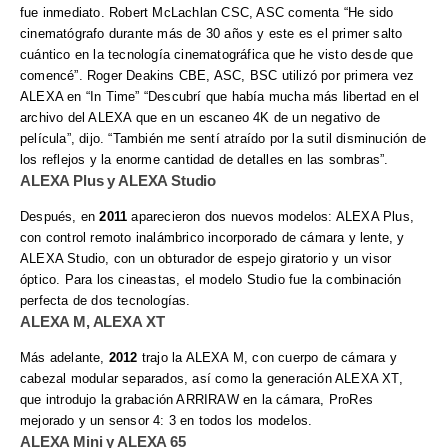
fue inmediato.
Robert McLachlan CSC, ASC comenta “He sido
cinematógrafo durante más de 30 años y este es el primer salto
cuántico en la tecnología cinematográfica que he visto desde que
comencé”.
Roger Deakins CBE, ASC, BSC utilizó por primera vez
ALEXA en “In Time” “Descubrí que había mucha más libertad en el
archivo del ALEXA que en un escaneo 4K de un negativo de
película”, dijo. “También me sentí atraído por la sutil disminución de
los reflejos y la enorme cantidad de detalles en las sombras”.
ALEXA Plus y ALEXA Studio
Después, en
2011
aparecieron dos nuevos modelos: ALEXA Plus,
con control remoto inalámbrico incorporado de cámara y lente, y
ALEXA Studio, con un obturador de espejo giratorio y un visor
óptico. Para los cineastas, el modelo Studio fue la combinación
perfecta de dos tecnologías.
ALEXA M, ALEXA XT
Más adelante,
2012
trajo la ALEXA M, con cuerpo de cámara y
cabezal modular separados, así como la generación ALEXA XT,
que introdujo la grabación ARRIRAW en la cámara, ProRes
mejorado y un sensor 4: 3 en todos los modelos.
ALEXA Mini y ALEXA 65