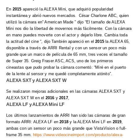
En
2015
apareció la ALEXA Mini, que adquirió popularidad
instantánea y abrió nuevos mercados.
César Charlone ABC, quien
utilizó la cámara en” American Made ” dijo “El tamaño de ALEXA
Mini nos dio la libertad de movernos más fácilmente. Con la cámara
en mano puedes moverte con el actor y dejarlo libre. Cambia toda
la actitud del cine “, dijo
También apareció en el
2015
la ALEXA 65,
disponible a través de ARRI Rental y con un sensor un poco más
grande que un marco de película de 65 mm, tres veces el tamaño
de Super 35.
Greig Fraser ASC, ACS, uno de los primeros
cineastas que pudo probar la cámara comentó: “Miré en el puerto
de la lente al sensor y me quedé completamente atónito”.
ALEXA SXT y ALEXA SXT W
Se realizaron mejoras adicionales en las cámaras ALEXA SXT y
ALEXA SXT W en el
2016
y
2017
,
ALEXA LF y ALEXA Mini LF
Los últimos lanzamientos de ARRI han sido las cámaras de gran
formato ARRI: ALEXA LF en
2018
y la ALEXA Mini LF en
2019
,
ambas con un sensor un poco más grande que VistaVision o full-
frame 35 mm.
https://www.videocineimport.com/producto/alexa-