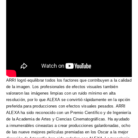
ARRI logró equilibrar todos los factores que contribuyen a la calidad
de la imagen. Los profesionales de efectos visuales también
valoraron las imágenes limpias con un ruido mínimo en alta
resolución, por lo que ALEXA se convirtió rápidamente en la opción
preferida para producciones con efectos visuales pesados.
ARRI
ALEXA ha sido reconocido con un Premio Científico y de Ingeniería
de la Academia de Artes y Ciencias Cinematográficas. Ha ayudado
a innumerables cineastas a crear producciones galardonadas, ocho
de las nueve mejores películas premiadas en los Oscar a la mejor