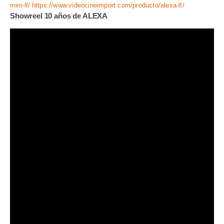
mini-lf/
https://www.videocineimport.com/producto/alexa-lf/
Showreel 10 años de ALEXA