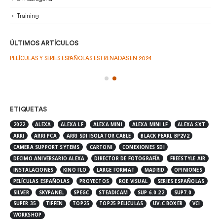
Training
ÚLTIMOS ARTÍCULOS
PELÍCULAS Y SERIES ESPAÑOLAS ESTRENADAS EN 2024
ETIQUETAS
2022
ALEXA
ALEXA LF
ALEXA MINI
ALEXA MINI LF
ALEXA SXT
ARRI
ARRI PCA
ARRI SDI ISOLATOR CABLE
BLACK PEARL BP2V2
CAMERA SUPPORT SYTEMS
CARTONI
CONEXIONES SDI
DECIMO ANIVERSARIO ALEXA
DIRECTOR DE FOTOGRAFÍA
FREESTYLE AIR
INSTALACIONES
KINO FLO
LARGE FORMAT
MADRID
OPINIONES
PELÍCULAS ESPAÑOLAS
PROYECTOS
ROE VISUAL
SERIES ESPAÑOLAS
SILVER
SKYPANEL
SPEGC
STEADICAM
SUP 6.0.22
SUP7.0
SUPER 35
TIFFEN
TOP25
TOP25 PELICULAS
UV-C BOXER
VCI
WORKSHOP