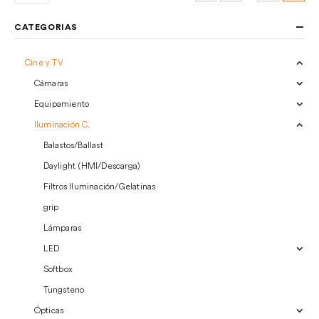
de iluminación en exteriores.
CATEGORIAS
Cine y TV
Cámaras
Equipamiento
Iluminación C.
Balastos/Ballast
Daylight (HMI/Descarga)
Filtros Iluminación/Gelatinas
grip
Lámparas
LED
Softbox
Tungsteno
Ópticas