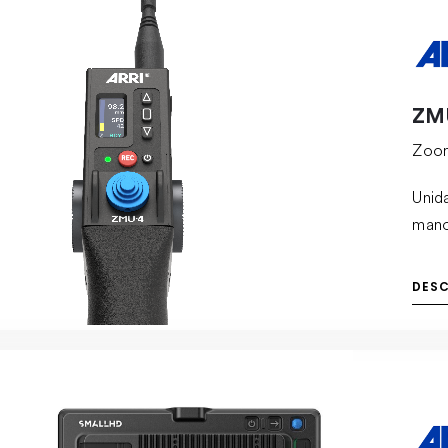
ZM
Zoom
Unid
mano
preci
cuen
DES
gara
conf