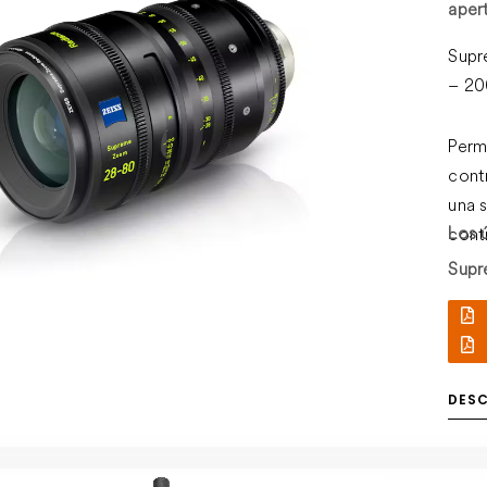
aper
Supr
– 2
Perm
cont
una 
Los 
cont
Supr
DES