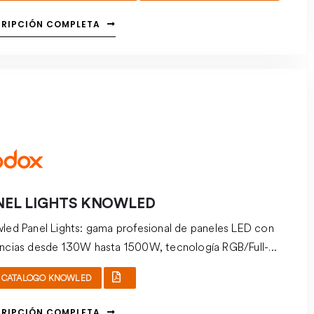
ucciones audiovisuales profesionales. Permite adaptarse
apidez a distintos entornos de rodaje, tanto en interiores
CRIPCIÓN COMPLETA
 en exteriores.
NEL LIGHTS KNOWLED
led Panel Lights: gama profesional de paneles LED con
ncias desde 130W hasta 1500W, tecnología RGB/Full-
, Bi-color, la mayoría con clasificación IP65, control
CATALOGO KNOWLED
/CRMX/Bluetooth.
CRIPCIÓN COMPLETA