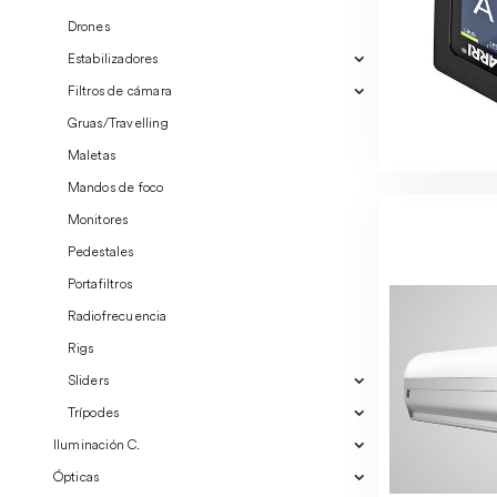
Drones
Estabilizadores
Filtros de cámara
Gruas/Travelling
Maletas
Mandos de foco
Monitores
Pedestales
Portafiltros
Radiofrecuencia
Rigs
Sliders
Trípodes
Iluminación C.
Ópticas