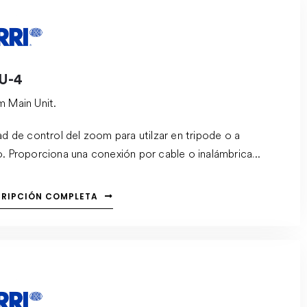
U-4
 Main Unit.
ad de control del zoom para utilzar en tripode o a
. Proporciona una conexión por cable o inalámbrica
sa. Robusto y resistente a la intemperie, el ZMU-4
ta con módulos de radio intercambiables, lo que
CRIPCIÓN COMPLETA
ntiza el mejor rango de enlace de radio posible para cada
iguración.