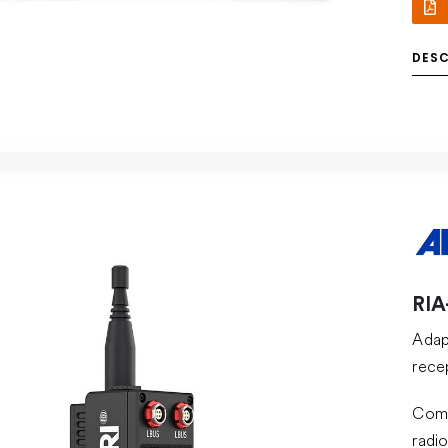
DES
RIA
Adap
rece
Comp
radi