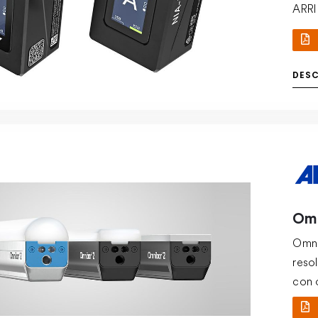
ARRI
LBUS 
DES
Omn
Omni
reso
con 
ofrec