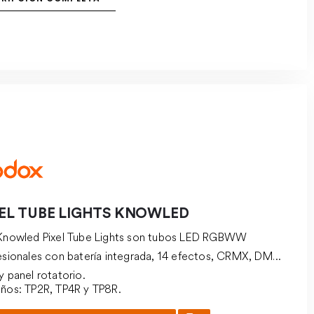
XEL TUBE LIGHTS KNOWLED
Knowled Pixel Tube Lights son tubos LED RGBWW
esionales con batería integrada, 14 efectos, CRMX, DMX,
y panel rotatorio.
ños: TP2R, TP4R y TP8R.