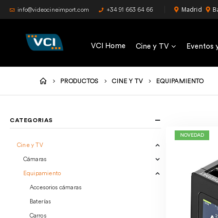
Madrid
B
info@videocineimport.com
+34 91 663 64 66
VCI Home
Cine y TV
Eventos 
PRODUCTOS
CINE Y TV
EQUIPAMIENTO
CATEGORIAS
NOVEDAD
Cine y TV
Cámaras
Equipamiento
Accesorios cámaras
Baterías
Carros