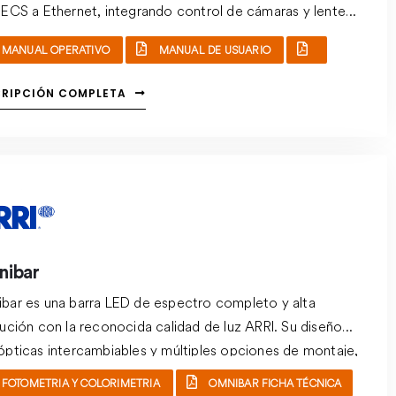
 ECS a Ethernet, integrando control de cámaras y lentes
con flujos de trabajo IP para cine y broadcast.
MANUAL OPERATIVO
MANUAL DE USUARIO
CRIPCIÓN COMPLETA
ibar
bar es una barra LED de espectro completo y alta
lución con la reconocida calidad de luz ARRI. Su diseño
ópticas intercambiables y múltiples opciones de montaje,
en una gran flexibilidad de uso en todo tipo de
FOTOMETRIA Y COLORIMETRIA
OMNIBAR FICHA TÉCNICA