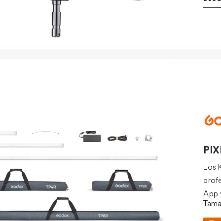
PI
Los 
prof
App 
Tama