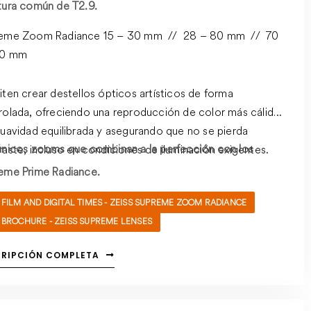
tura común de T2.9.
eme Zoom Radiance 15 – 30 mm // 28 – 80 mm // 70
00 mm
iten crear destellos ópticos artísticos de forma
rolada, ofreciendo una reproducción de color más cálida,
suavidad equilibrada y asegurando que no se pierda
únicos zooms que combinan a la perfección con los
raste, incluso en condiciones de iluminación exigentes.
eme Prime Radiance.
FILM AND DIGITAL TIMES - ZEISS SUPREME ZOOM RADIANCE
BROCHURE - ZEISS SUPREME LENSES
CRIPCIÓN COMPLETA