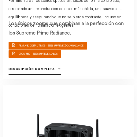
Permiten crear destellos ópticos artísticos de forma controlada,
ofreciendo una reproducción de color más cálida, una suavidad
equilibrada y asegurando que no se pierda contraste, incluso en
Los únicos zooms que combinan a la perfección con
condiciones de iluminación exigentes.
los
Supreme Prime Radiance.
FILM AND DIGITAL TIMES - ZEISS SUPREME ZOOM RADIANCE
BROCHURE - ZEISS SUPREME LENSES
DESCRIPCIÓN COMPLETA