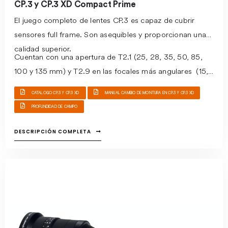
CP.3 y CP.3 XD Compact Prime
El juego completo de lentes CP.3 es capaz de cubrir
sensores full frame. Son asequibles y proporcionan una
calidad superior.
Cuentan con una apertura de T2.1 (25, 28, 35, 50, 85,
100 y 135 mm) y T2.9 en las focales más angulares (15,
18 y 21 mm). Gracias a la tecnología /i es posible la
CATALOGO CP.3 Y CP.3 XD
MANUAL CAMBIO DE MONTURA EN CP.3 Y CP.3 XD
transferencia de información a la cámara, además de
PROFUNDIDAD DE CAMPO
corregir deformaciones, agregar distorsión, aumentar el
oscurecimiento en los bordes, e.t.c…
DESCRIPCIÓN COMPLETA