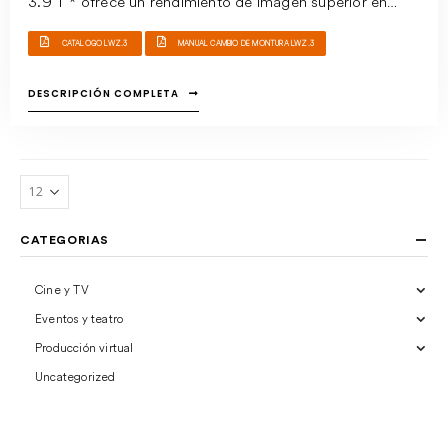
3.9 T * ofrece un rendimiento de imagen superior en
cualquier situación. Un zoom ligero y versátil para
CATALOGO LWZ.3
MANUAL CAMBIO DE MONTURA LWZ.3
sensores Super 35.
DESCRIPCIÓN COMPLETA
CATEGORIAS
Cine y TV
Eventos y teatro
Producción virtual
Uncategorized