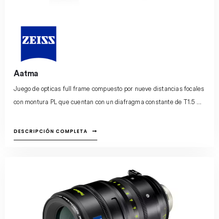
Aatma
Juego de opticas full frame compuesto por nueve distancias focales
con montura PL que cuentan con un diafragma constante de T1.5 –
T22, cominando la estética clásica con la ingeniería moderna, al
tiempo que proporciona la precisión técnica necesaria para la
DESCRIPCIÓN COMPLETA
cinematografía contemporánea.