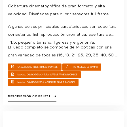
Cobertura cinematográfica de gran formato y alta
velocidad. Diseñadas para cubrir sensores full frame.
Algunas de sus principales características son cobertura
consistente, fiel reproducción cromática, apertura de
T1.5, pequeño tamaño, ligereza y ergonomía.
El juego completo se compone de 14 ópticas con una
gran variedad de focales (15, 18, 21, 25, 29, 35, 40, 50,
65, 85, 100, 135, 150 y 200 mm), mientras que el juego
CATALOGO SUPREME PRIME & RADIANCE
PROFUNDIDAD DE CAMPO
completo de Supreme Prime Radiance se compone de 11
MANUAL CAMBIO DE MONTURA SUPREME PRIME & RADIANCE
ópticas (18, 21, 25, 29, 35, 40, 50, 65, 85, 100 y 135
MANUAL CAMBIO DE ESCALA SUPREME PRIME & RADIANCE
mm).
DESCRIPCIÓN COMPLETA