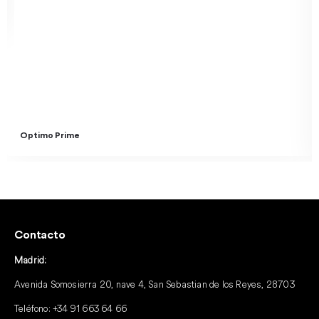
Optimo Prime
Contacto
Madrid:
Avenida Somosierra 20, nave 4, San Sebastian de los Reyes, 28703
Teléfono:
+34 91 663 64 66