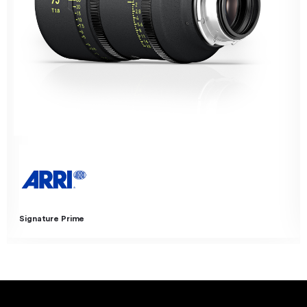
Steadicam Volt System – Descatalogado